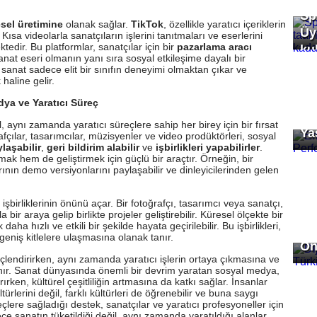
Sp
esel üretimine
olanak sağlar.
TikTok
, özellikle yaratıcı içeriklerin
Üy
. Kısa videolarla sanatçıların işlerini tanıtmaları ve eserlerini
edir. Bu platformlar, sanatçılar için bir
pazarlama aracı
ku
anat eseri olmanın yanı sıra sosyal etkileşime dayalı bir
sanat sadece elit bir sınıfın deneyimi olmaktan çıkar ve
 haline gelir.
dya ve Yaratıcı Süreç
Er
 aynı zamanda yaratıcı süreçlere sahip her birey için bir fırsat
Ya
rafçılar, tasarımcılar, müzisyenler ve video prodüktörleri, sosyal
ylaşabilir
,
geri bildirim alabilir
ve
işbirlikleri yapabilirler
.
k hem de geliştirmek için güçlü bir araçtır. Örneğin, bir
nın demo versiyonlarını paylaşabilir ve dinleyicilerinden gelen
işbirliklerinin önünü açar. Bir fotoğrafçı, tasarımcı veya sanatçı,
ir araya gelip birlikte projeler geliştirebilir. Küresel ölçekte bir
a hızlı ve etkili bir şekilde hayata geçirilebilir. Bu işbirlikleri,
Di
eniş kitlelere ulaşmasına olanak tanır.
On
üçlendirirken, aynı zamanda yaratıcı işlerin ortaya çıkmasına ve
nır. Sanat dünyasında önemli bir devrim yaratan sosyal medya,
rken, kültürel çeşitliliğin artmasına da katkı sağlar. İnsanlar
lerini değil, farklı kültürleri de öğrenebilir ve buna saygı
çlere sağladığı destek, sanatçılar ve yaratıcı profesyoneller için
ece sanatın tüketildiği değil, aynı zamanda yaratıldığı alanlar