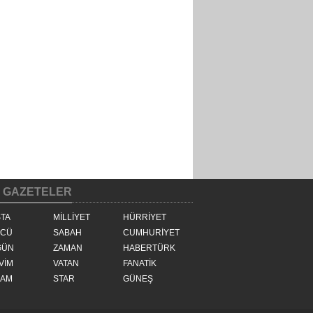
GAZETELER
TA
MİLLİYET
HÜRRİYET
ZCÜ
SABAH
CUMHURİYET
GÜN
ZAMAN
HABERTÜRK
VİM
VATAN
FANATİK
ŞAM
STAR
GÜNEŞ