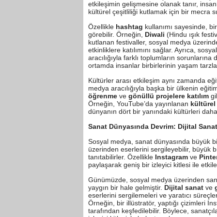
etkileşimin gelişmesine olanak tanır, insan
kültürel çeşitliliği kutlamak için bir mecra 
Özellikle
hashtag
kullanımı sayesinde, bir
görebilir. Örneğin,
Diwali
(Hindu ışık festiv
kutlanan festivaller, sosyal medya üzerin
etkinliklere katılımını sağlar. Ayrıca, sosy
aracılığıyla farklı toplumların sorunlarına d
ortamda insanlar birbirlerinin yaşam tarzl
Kültürler arası etkileşim aynı zamanda eği
medya aracılığıyla başka bir ülkenin eğitim 
öğrenme
ve
gönüllü projelere katılım
gi
Örneğin, YouTube’da yayınlanan
kültürel
dünyanın dört bir yanındaki kültürleri dah
Sanat Dünyasında Devrim: Dijital Sanat
Sosyal medya, sanat dünyasında büyük bir 
üzerinden eserlerini sergileyebilir, büyük b
tanıtabilirler. Özellikle
Instagram
ve
Pinte
paylaşarak geniş bir izleyici kitlesi ile et
Günümüzde, sosyal medya üzerinden sana
yaygın bir hale gelmiştir.
Dijital sanat
ve
eserlerini sergilemeleri ve yaratıcı süreç
Örneğin, bir illüstratör, yaptığı çizimleri
tarafından keşfedilebilir. Böylece, sanatçıl