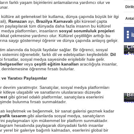
ların farklı yaşam biçimlerini anlamalarına yardımcı olur ve
sunar.
 kültüre ait geleneksel bir kutlama, dünya çapında büyük bir ilgi
Anta
ali),
Ramazan
ayı,
Brazilya Karnavalı
gibi küresel çapta
den paylaşılarak tüm dünyada daha fazla insanın bu kültürel
al medya platformları, insanların
sosyal sorumluluk projeleri
ikkat çekmesine yardımcı olur. Kültürel çeşitliliğin arttığı bu
Bo
arına saygı göstermeyi öğrenir ve dünya çapında anlayış gelişir.
Çı
tim alanında da büyük faydalar sağlar. Bir öğrenci, sosyal
Ay
sistemini öğrenebilir, farklı dil ve edebiyatları keşfedebilir.
Dil
bi fırsatlar, sosyal medya sayesinde erişilebilir hale gelir.
 belgeseller
veya
çeşitli eğitim kanalları
aracılığıyla insanlar,
a derinlemesine öğrenme fırsatı bulurlar.
 ve Yaratıcı Paylaşımlar
No
devrim yaratmıştır. Sanatçılar, sosyal medya platformları
ir kitleye ulaşabilir ve sanatlarını uluslararası düzeyde
Bil
rest
gibi görsel odaklı platformlar, sanatçılara eserlerini
kileşimde bulunma fırsatı sunmaktadır.
tı keşfetmek ve beğenmek, bir sanat galerisi gezmek kadar
grafik tasarım
gibi alanlarda sosyal medya, sanatçıların
lerini paylaşmaları için mükemmel bir platform sunmaktadır.
 Instagram hesabında paylaşarak dünyadaki farklı insanlar
ar yerel bir galeriye bağımlı kalmadan, eserlerini global bir