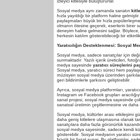
izleyici kitlesiyle buluştururlar.
Sosyal medya aynı zamanda sanatın
kitl
hızla yayıldığı bir platform haline gelmiştir
paylaşmaları büyük bir hızla popülerleşmekt
olmanın ötesine geçerek, eserlerin birer s
deneyim haline gelmesini sağlar. Böylece, 
herkesin katılım gösterebileceği bir etkinlik
Yaratıcılığın Desteklenmesi: Sosyal Me
Sosyal medya, sadece sanatçılar için değil,
sunmaktadır. Yazılı içerik üreticileri, fotoğ
medya sayesinde
yaratıcı süreçlerini pa
Sosyal medya, yaratıcı süreci hem paylaşma
müzisyen sosyal medya üzerinden şarkıları
geri bildirimlerle şarkısını geliştirebilir.
Ayrıca, sosyal medya platformları, yaratıcı 
Instagram ve Facebook grupları aracılığıyla b
sanat projesi, sosyal medya sayesinde çok dah
sanatsal üretimin çeşitlenmesine ve daha g
Sosyal medya, kültürler arası etkileşimi g
daha geniş kitlelere ulaşmasına olanak ta
sanatçılara daha fazla görünürlük kazandırı
sosyal medya sayesinde, sadece kendi kültür
gösterebilir. Sosyal medyanın yaratıcı süre
büyük bir fırsat sunar. Bu platformlar, sad