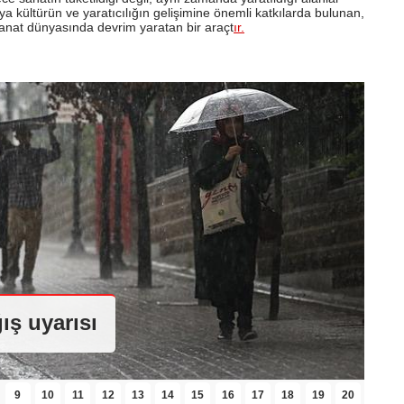
ya kültürün ve yaratıcılığın gelişimine önemli katkılarda bulunan,
anat dünyasında devrim yaratan bir araçt
ır.
ış uyarısı
9
10
11
12
13
14
15
16
17
18
19
20