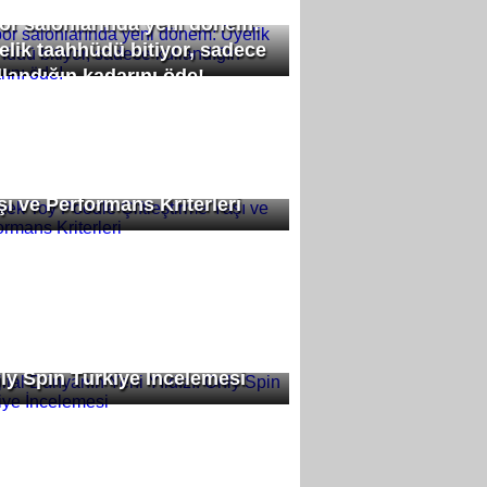
or salonlarında yeni dönem:
elik taahhüdü bitiyor, sadece
llandığın kadarını öde!
kek Toy Poodle Çiftleştirme
şı ve Performans Kriterleri
jital Dünyanın Yeni Yıldızı:
ly Spin Türkiye İncelemesi