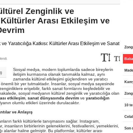
türel Zenginlik ve
: Kültürler Arası Etkileşim ve
Devrim
Zongu
endi.
Sosyal medya, modern toplumlarda sadece bireylerin
Maden
aş
iletişim kurmasına olanak tanımakla kalmaz, aynı
zamanda kültürel etkileşimi güçlendiren ve yaratıcı
Kamy
da önemli bir yer tutmaktadır. İnsanlar, sosyal medya sayesinde
nginliklere erişebilir, farklı sanat formlarını keşfedebilir ve
u makalede, sosyal medyanın kültürel zenginlik ve yaratıcılığa olan
Zong
rası etkileşim
,
sanat dünyasında devrim
ve
yaratıcılığın
anın olumlu etkileri üzerinde durulacaktır.
10 te
ntılar ve Anlayış
nların farklı kültürlerle tanışmasını sağlar. Instagram,
 insanların birbirlerinin geleneklerini, festivallerini, yemeklerini,
 alanlar haline gelmiştir. Bu platformlar, kültürler arası