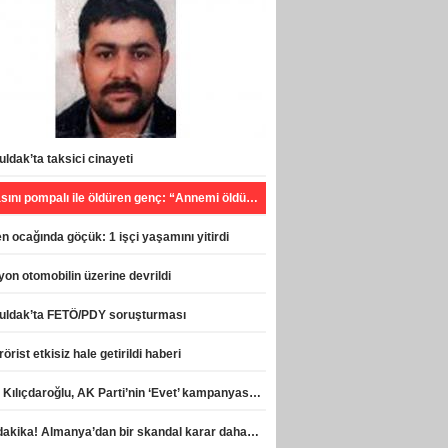
ldak’ta taksici cinayeti
Babasını pompalı ile öldüren genç: “Annemi öldürecekti, can havliyle hareket ettim”
 ocağında göçük: 1 işçi yaşamını yitirdi
on otomobilin üzerine devrildi
uldak’ta FETÖ/PDY soruşturması
rörist etkisiz hale getirildi haberi
Celal Kılıçdaroğlu, AK Parti’nin ‘Evet’ kampanyasına destek verdi haberi
Son dakika! Almanya’dan bir skandal karar daha! haberi