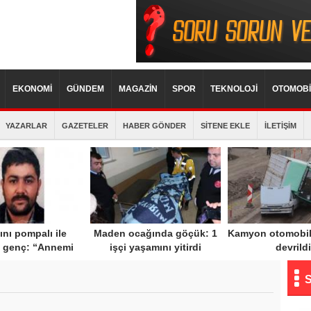
EKONOMİ
GÜNDEM
MAGAZİN
SPOR
TEKNOLOJİ
OTOMOBİ
YAZARLAR
GAZETELER
HABER GÖNDER
SİTENE EKLE
İLETİŞİM
nı pompalı ile
Maden ocağında göçük: 1
Kamyon otomobil
 genç: “Annemi
işçi yaşamını yitirdi
devrildi
kti, can havliyle
eket ettim”