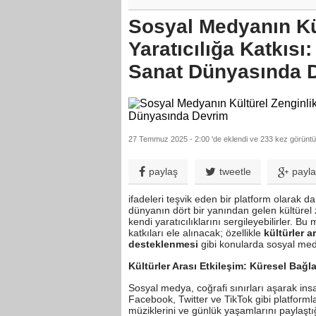
Sosyal Medyanın Kül
Yaratıcılığa Katkısı
Sanat Dünyasında 
27 Temmuz 2025 - 2:00 'de eklendi ve 233 kez görüntül
paylaş
tweetle
payl
ifadeleri teşvik eden bir platform olarak 
dünyanın dört bir yanından gelen kültürel ze
kendi yaratıcılıklarını sergileyebilirler. B
katkıları ele alınacak; özellikle
kültürler a
desteklenmesi
gibi konularda sosyal medy
Kültürler Arası Etkileşim: Küresel Bağla
Sosyal medya, coğrafi sınırları aşarak insa
Facebook, Twitter ve TikTok gibi platformlar,
müziklerini ve günlük yaşamlarını paylaştığı