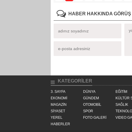
HABER HAKKINDA GÖRÜŞ 
KATEGORİLER
3. SAYFA
DÜNYA
EĞİTİM
EKONOMİ
GÜNDEM
KÜLTÜR 
MAGAZİN
OTOMOBİL
SAĞLIK
SİYASET
SPOR
TEKNOLO
YEREL
FOTO GALERİ
VIDEO GA
HABERLER