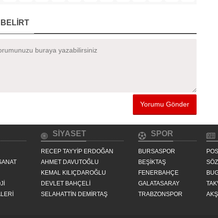
BELİRT
SİYASET
SPOR
RECEP TAYYİP ERDOĞAN
BURSASPOR
POS
SANAT
AHMET DAVUTOĞLU
BEŞİKTAŞ
SÖ
KEMAL KILIÇDAROĞLU
FENERBAHÇE
BU
Jİ
DEVLET BAHÇELİ
GALATASARAY
TAK
LERİ
SELAHATTİN DEMİRTAŞ
TRABZONSPOR
AK