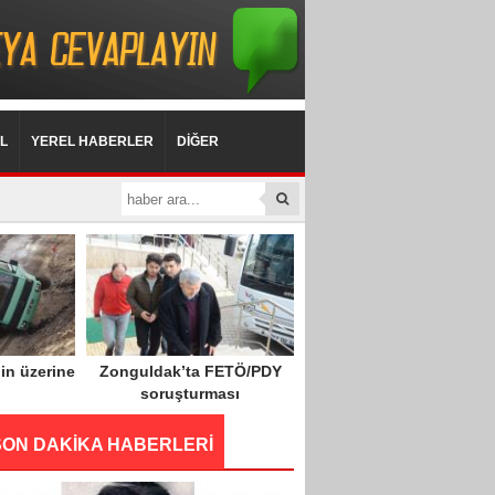
L
YEREL HABERLER
DİĞER
in üzerine
Zonguldak’ta FETÖ/PDY
soruşturması
SON DAKİKA HABERLERİ