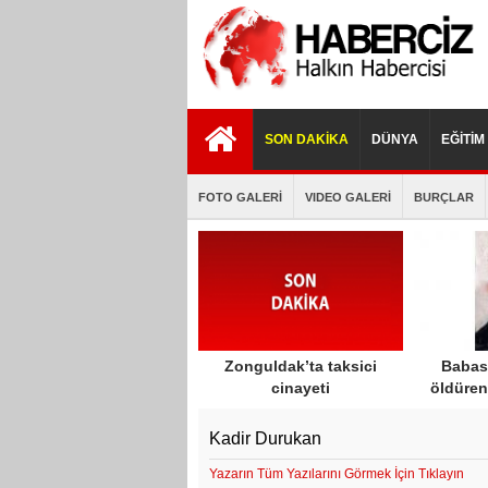
istanbul
porno
porno
escort
izle
indir
SON DAKİKA
DÜNYA
EĞİTİM
FOTO GALERİ
VIDEO GALERİ
BURÇLAR
Zonguldak’ta taksici
Babası
cinayeti
öldüren
öldürece
har
Kadir Durukan
Yazarın Tüm Yazılarını Görmek İçin Tıklayın