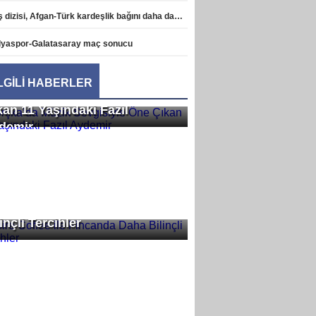
Diriliş dizisi, Afgan-Türk kardeşlik bağını daha da pekiştirdi haberi
lyaspor-Galatasaray maç sonucu
İLGİLİ HABERLER
rçka’da Müzik Sevgisiyle Öne
kan 11 Yaşındaki Fazıl
demir
ire Coffee ile Fincanda Daha
inçli Tercihler