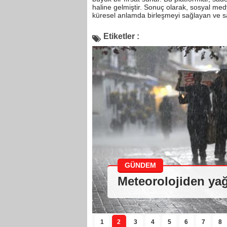
haline gelmiştir. Sonuç olarak, sosyal med
küresel anlamda birleşmeyi sağlayan ve s
Etiketler :
GÜNDEM
Meteorolojiden yağ
1
2
3
4
5
6
7
8