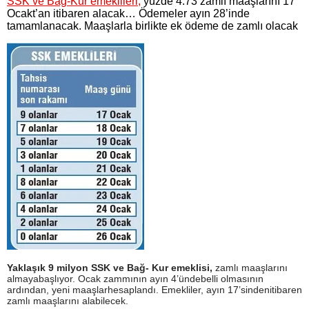
SSK ve Bağ-Kur emeklileri,
yüzde 4.73 zamlı maaşlarını 17
Ocakt’an itibaren alacak… Ödemeler ayın 28’inde
tamamlanacak. Maaşlarla birlikte ek ödeme de zamlı olacak
Yaklaşık 9 milyon SSK ve Bağ- Kur emeklisi,
zamlı maaşlarını
almaya
başlıyor. Ocak zammının ayın 4’ünde
belli olmasının
ardından, yeni maaşlar
hesaplandı. Emekliler, ayın 17’sinden
itibaren
zamlı maaşlarını alabilecek.