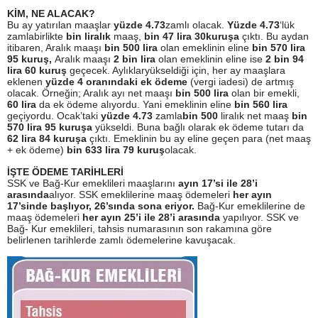
KİM, NE ALACAK?
Bu ay yatırılan maaşlar
yüzde 4.73
zamlı olacak.
Yüzde 4.73
‘lük
zamla
birlikte
bin liralık
maaş,
bin 47 lira 30
kuruşa
çıktı. Bu aydan
itibaren, Aralık
maaşı
bin 500 lira
olan emeklinin eline
bin 570 lira
95 kuruş,
Aralık maaşı
2 bin lira
olan emeklinin eline ise
2
bin 94
lira 60 kuruş
geçecek. Aylıklar
yükseldiği için, her ay maaşlara
eklenen
yüzde 4 oranındaki ek ödeme
(vergi
iadesi) de artmış
olacak. Örneğin; Aralık
ayı net maaşı
bin 500 lira
olan bir
emekli,
60 lira
da ek ödeme alıyordu.
Yani emeklinin eline
bin 560 lira
geçiyordu. Ocak’taki
yüzde 4.73
zamla
bin 500
liralık net maaş
bin
570 lira
95 kuruşa
yükseldi. Buna bağlı olarak
ek ödeme tutarı da
62 lira 84 kuruşa
çıktı. Emeklinin bu ay eline geçen para
(net maaş
+ ek ödeme)
bin 633 lira 79
kuruş
olacak.
İŞTE ÖDEME TARİHLERİ
SSK ve Bağ-Kur emeklileri maaşlarını
ayın 17’si ile 28’i
arasında
alıyor. SSK emeklilerine maaş ödemeleri
her
ayın
17’sinde başlıyor, 26’sında
sona eriyor.
Bağ-Kur emeklilerine de
maaş ödemeleri
her ayın 25’i ile
28’i arasında
yapılıyor. SSK ve
Bağ- Kur emeklileri, tahsis numarasının son rakamına göre
belirlenen tarihlerde zamlı ödemelerine kavuşacak.