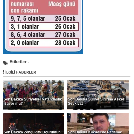
Etiketler :
İLGİLİ HABERLER
Son Dakika Suriyeliler vatandaşlık
Son Dakika Suriye Sınırına Askeri
istiyor mu?
Sevkiyat
Son Dakika Zonguldak Uçurumun
Son Dakika Kocaeli’de Patlama: