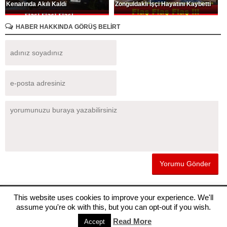
Kenarında Akılı Kaldı
Zonguldaklı İşçi Hayatını Kaybetti
HABER HAKKINDA GÖRÜŞ BELİRT
Sitemizde yayınlanan haberlerin telif hakları gazete ve haber kaynaklarına
This website uses cookies to improve your experience. We'll
aittir, haberleri kopyalamayınız.
assume you're ok with this, but you can opt-out if you wish.
Read More
Accept
MASAÜSTÜ GÖRÜNÜM
KÜNYE
BİZE ULAŞIN