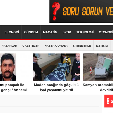
EKONOMİ
GÜNDEM
MAGAZİN
SPOR
TEKNOLOJİ
OTOMOBİ
YAZARLAR
GAZETELER
HABER GÖNDER
SİTENE EKLE
İLETİŞİM
nı pompalı ile
Maden ocağında göçük: 1
Kamyon otomobil
 genç: “Annemi
işçi yaşamını yitirdi
devrildi
kti, can havliyle
eket ettim”