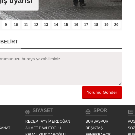
LLİLER İÇİN SAHNE ALDI
9
10
11
12
13
14
15
16
17
18
19
20
BELİRT
SİYASET
SPOR
RECEP TAYYİP ERDOĞAN
BURSASPOR
POS
SANAT
AHMET DAVUTOĞLU
BEŞİKTAŞ
SÖ
KEMAL KILIÇDAROĞLU
FENERBAHÇE
BU