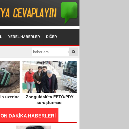
L
YEREL HABERLER
DİĞER
in üzerine
Zonguldak’ta FETÖ/PDY
soruşturması
SON DAKİKA HABERLERİ