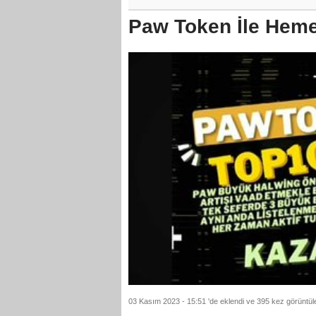
Paw Token İle Heme
03 Kasım 2023 - 15:51 'de eklendi ve 395 kez görüntül