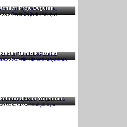
teahhitler İçin Yerden Isıtma
stemleri Proje Değerini
ırıyor
kara’nın Tüm İlçelerinde Tek
ktadan Temizlik Hizmeti
ayanlara
rumsal Araç Kiralama
rketlerin Ulaşım Yönetimini
nüştürüyor