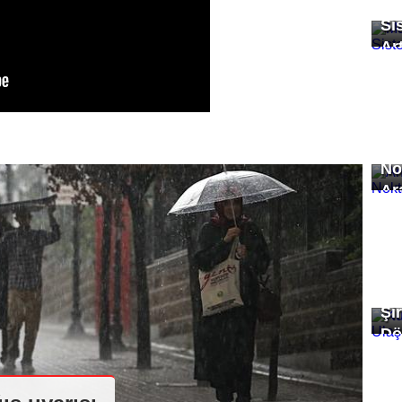
Mü
Si
Art
An
No
Ar
Ku
Şi
Dö