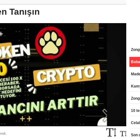
n Tanışın
Zongu
Maden
Kamy
Zong
10 te
endi.