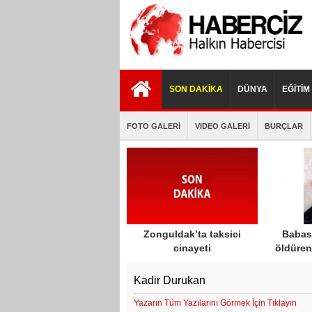
istanbul
porno
porno
escort
izle
indir
SON DAKİKA
DÜNYA
EĞİTİM
FOTO GALERİ
VIDEO GALERİ
BURÇLAR
Zonguldak’ta taksici
Babası
cinayeti
öldüren
öldürece
har
Kadir Durukan
Yazarın Tüm Yazılarını Görmek İçin Tıklayın