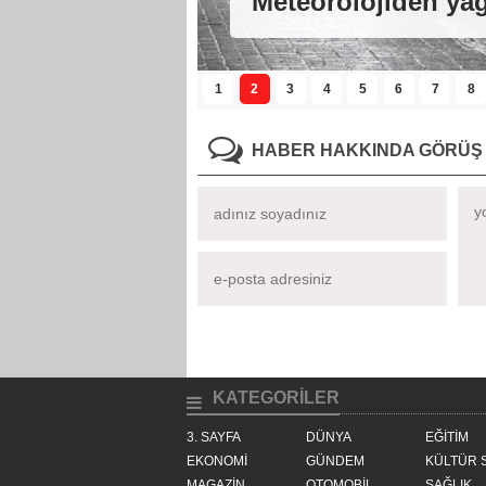
ECE SEÇKİN ENGE
1
2
3
4
5
6
7
8
HABER HAKKINDA GÖRÜŞ 
KATEGORİLER
3. SAYFA
DÜNYA
EĞİTİM
EKONOMİ
GÜNDEM
KÜLTÜR 
MAGAZİN
OTOMOBİL
SAĞLIK