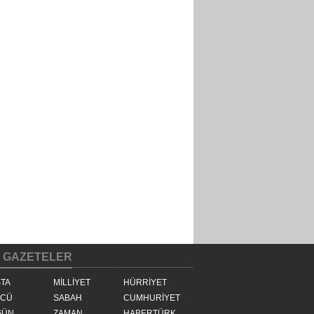
GAZETELER
TA
MİLLİYET
HÜRRİYET
ZCÜ
SABAH
CUMHURİYET
GÜN
ZAMAN
HABERTÜRK