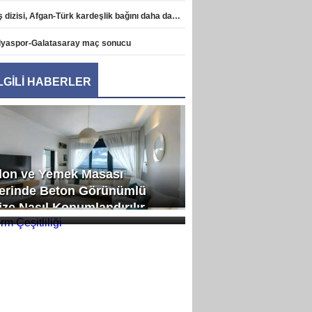
Diriliş dizisi, Afgan-Türk kardeşlik bağını daha da pekiştirdi haberi
lyaspor-Galatasaray maç sonucu
İLGİLİ HABERLER
lon ve Yemek Masası
erinde Beton Görünümlü
rm Çeşitliliği
ize Nasıl Konumlandırılır