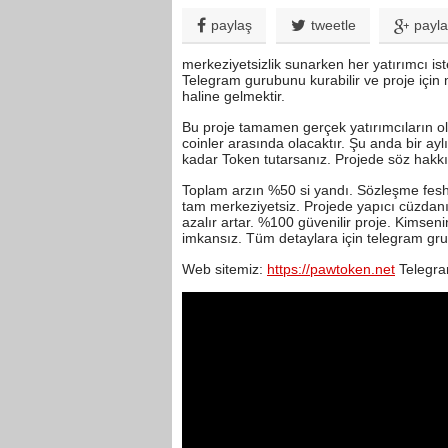
paylaş
tweetle
payl
merkeziyetsizlik sunarken her yatırımcı isted
Telegram gurubunu kurabilir ve proje için m
haline gelmektir.
Bu proje tamamen gerçek yatırımcıların ol
coinler arasında olacaktır. Şu anda bir ay
kadar Token tutarsanız. Projede söz hakkı
Toplam arzın %50 si yandı. Sözleşme feshi ya
tam merkeziyetsiz. Projede yapıcı cüzdanı
azalır artar. %100 güvenilir proje. Kimsen
imkansız. Tüm detaylara için telegram gru
Web sitemiz:
https://pawtoken.net
Telegra