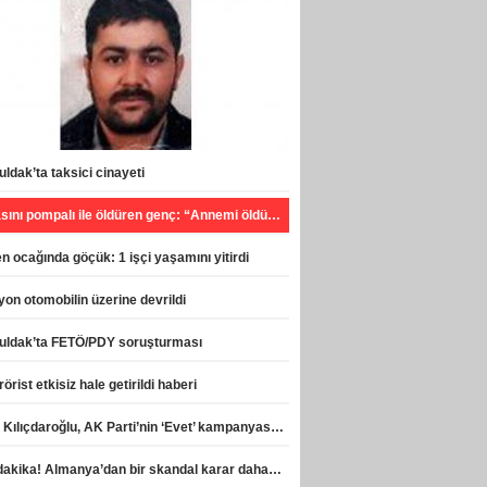
ldak’ta taksici cinayeti
Babasını pompalı ile öldüren genç: “Annemi öldürecekti, can havliyle hareket ettim”
 ocağında göçük: 1 işçi yaşamını yitirdi
on otomobilin üzerine devrildi
uldak’ta FETÖ/PDY soruşturması
rörist etkisiz hale getirildi haberi
Celal Kılıçdaroğlu, AK Parti’nin ‘Evet’ kampanyasına destek verdi haberi
Son dakika! Almanya’dan bir skandal karar daha! haberi