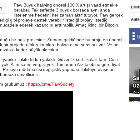
Paw Büyük halwing öncesi 100 X artışı vaad etmekle
aş
beraber. Tek seferde 3 büyük borsada aynı anda
listelenme hedefini her zaman aktif tutuyor. Paw gerçek
Anta
iği gibi projeye destek verebilir istediği projeyi istediği
ücadele ederek kazancını arttırabilir. Amaç ikinci bir Bitcoin
duğu bir halk projesidir. Zamanı geldiğinde bu proje en önemli
lık bir projede ufak rakamlara balina olma şansınız var. Ve ne
nızda o kadar büyük olacaktır.
pıldı. Likite Id leri yakıldı. Güvenlik sertifikaları tam. Coin
 yok. Alım satım vergisi yok. Tamamen Arz talebine göre fiyat
in Projeye müdahalesi değişiklik yapması. Likiteye ulaşması
bumuza davetlisiniz.
Sa
m grubumuz :
https://t.me/PawSociety
Üz
Fo
Av