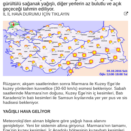
gürültülü sağanak yağışlı, diğer yerlerin az bulutlu ve açık
geçeceği tahmin ediliyor.
İL İL HAVA DURUMU İÇİN TIKLAYIN
Rüzgarın; akşam saatlerinden sonra Marmara ile Kuzey Ege’de
kuzey yönlerden kuvvetlice (30-60 km/s) esmesi bekleniyor. Sabah
saatlerinde Marmara’nın doğusu, Kuzey Ege’nin iç kesimleri, Batı
Karadeniz’in batı kesimleri ile Samsun kıyılarında yer yer pus ve sis
hadisesi bekleniyor.
YAĞIŞLI HAVA GELİYOR
Meteoroloji’den alınan bilgilere göre yağışlı hava alanını
genişletiyor. Yeni bir sistemin altına giriyoruz. Marmara’nın tamamı,
Ege’nin kuzey kesimleri, İç Anadolu bölgesinin kuzeybatı kesimleri,