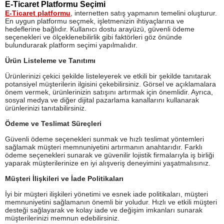
E-Ticaret Platformu Seçimi
E-Ticaret platformu
, internetten satış yapmanın temelini oluşturur.
En uygun platformu seçmek, işletmenizin ihtiyaçlarına ve
hedeflerine bağlıdır. Kullanıcı dostu arayüzü, güvenli ödeme
seçenekleri ve ölçeklenebilirlik gibi faktörleri göz önünde
bulundurarak platform seçimi yapılmalıdır.
Ürün Listeleme ve Tanıtımı
Ürünlerinizi çekici şekilde listeleyerek ve etkili bir şekilde tanıtarak
potansiyel müşterilerin ilgisini çekebilirsiniz. Görsel ve açıklamalara
önem vermek, ürünlerinizin satışını artırmak için önemlidir. Ayrıca,
sosyal medya ve diğer dijital pazarlama kanallarını kullanarak
ürünlerinizi tanıtabilirsiniz.
Ödeme ve Teslimat Süreçleri
Güvenli ödeme seçenekleri sunmak ve hızlı teslimat yöntemleri
sağlamak müşteri memnuniyetini artırmanın anahtarıdır. Farklı
ödeme seçenekleri sunarak ve güvenilir lojistik firmalarıyla iş birliği
yaparak müşterilerinize en iyi alışveriş deneyimini yaşatmalısınız.
Müşteri İlişkileri ve İade Politikaları
İyi bir müşteri ilişkileri yönetimi ve esnek iade politikaları, müşteri
memnuniyetini sağlamanın önemli bir yoludur. Hızlı ve etkili müşteri
desteği sağlayarak ve kolay iade ve değişim imkanları sunarak
müşterilerinizi memnun edebilirsiniz.