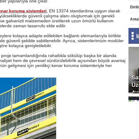
ilir yapılarıyla öne çıkar.
enar koruma sistemleri
, EN 13374 standardına uygun olarak
 yüksekliklerde güvenli çalışma alanı oluşturmak için gerekli
Anta
elik ve galvanizli malzemeden üretilerek uzun ömürlü kullanım
jelerde zaman tasarrufu elde edilir.
eylere kolayca adapte edilebilen bağlantı elemanlarıyla birlikte
e güvenli şekilde sabitlenebilir. Ayrıca, sistemlerimizin modüler
öre kolayca genişletilebilir.
ı, proje tamamlandığında rahatlıkla sökülüp başka bir alanda
aliyet hem de çevresel sürdürülebilirlik açısından büyük avantaj
nün gelişmesi için yenilikçi kenar koruma sistemleriyle her
Sa
Üz
Fo
Av