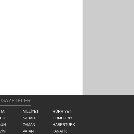
GAZETELER
TA
MİLLİYET
HÜRRİYET
ZCÜ
SABAH
CUMHURİYET
GÜN
ZAMAN
HABERTÜRK
VİM
VATAN
FANATİK