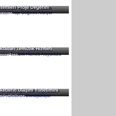
teahhitler İçin Yerden Isıtma
stemleri Proje Değerini
ırıyor
kara’nın Tüm İlçelerinde Tek
ktadan Temizlik Hizmeti
ayanlara
rumsal Araç Kiralama
rketlerin Ulaşım Yönetimini
nüştürüyor