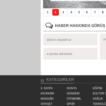
1
2
3
4
5
6
7
8
HABER HAKKINDA GÖRÜŞ 
KATEGORİLER
3. SAYFA
DÜNYA
EĞİTİM
EKONOMİ
GÜNDEM
KÜLTÜR 
MAGAZİN
OTOMOBİL
SAĞLIK
SİYASET
SPOR
TEKNOLO