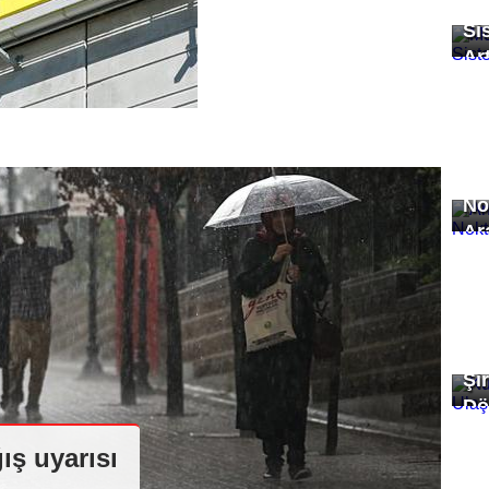
Mü
Si
Art
An
No
Ar
Ku
Şi
Dö
ış uyarısı