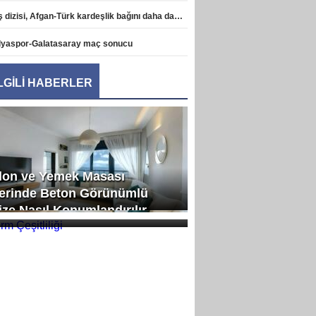
Diriliş dizisi, Afgan-Türk kardeşlik bağını daha da pekiştirdi haberi
lyaspor-Galatasaray maç sonucu
İLGİLİ HABERLER
lon ve Yemek Masası
erinde Beton Görünümlü
rm Çeşitliliği
ize Nasıl Konumlandırılır