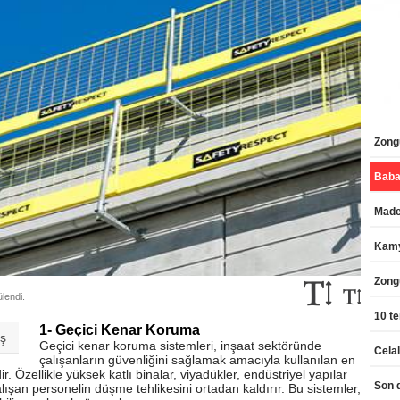
Zongu
Maden
Kamy
Zong
lendi.
10 te
1- Geçici Kenar Koruma
aş
Geçici kenar koruma sistemleri, inşaat sektöründe
çalışanların güvenliğini sağlamak amacıyla kullanılan en
Özellikle yüksek katlı binalar, viyadükler, endüstriyel yapılar
alışan personelin düşme tehlikesini ortadan kaldırır. Bu sistemler,