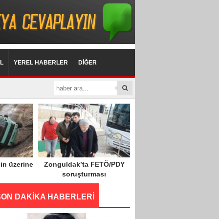
L
YEREL HABERLER
DİĞER
in üzerine
Zonguldak’ta FETÖ/PDY
soruşturması
SON DAKİKA HABERLERİ