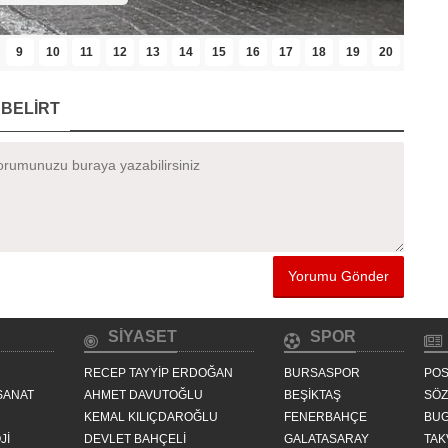
9
10
11
12
13
14
15
16
17
18
19
20
BELİRT
SİYASET
SPOR
RECEP TAYYİP ERDOĞAN
BURSASPOR
POS
SANAT
AHMET DAVUTOĞLU
BEŞİKTAŞ
SÖ
KEMAL KILIÇDAROĞLU
FENERBAHÇE
BU
Jİ
DEVLET BAHÇELİ
GALATASARAY
TAK