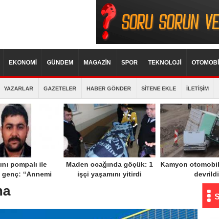
EKONOMİ
GÜNDEM
MAGAZİN
SPOR
TEKNOLOJİ
OTOMOBİ
YAZARLAR
GAZETELER
HABER GÖNDER
SİTENE EKLE
İLETİŞİM
nı pompalı ile
Maden ocağında göçük: 1
Kamyon otomobil
 genç: “Annemi
işçi yaşamını yitirdi
devrildi
kti, can havliyle
ma
eket ettim”