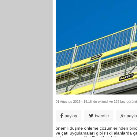
01 Ağustos 2025 - 18:16 'de eklendi ve 129 kez görüntü
paylaş
tweetle
payl
önemli düşme önleme çözümlerinden biridir. 
ve çatı uygulamaları gibi riskli alanlarda ç