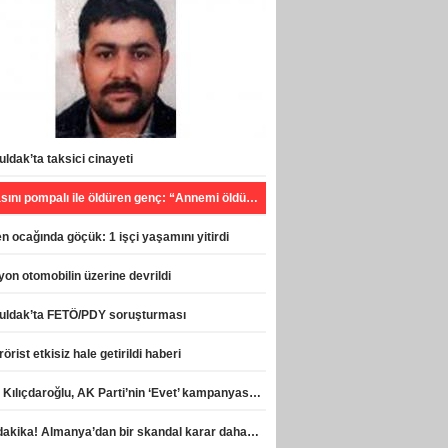
ldak’ta taksici cinayeti
Babasını pompalı ile öldüren genç: “Annemi öldürecekti, can havliyle hareket ettim”
 ocağında göçük: 1 işçi yaşamını yitirdi
on otomobilin üzerine devrildi
uldak’ta FETÖ/PDY soruşturması
rörist etkisiz hale getirildi haberi
Celal Kılıçdaroğlu, AK Parti’nin ‘Evet’ kampanyasına destek verdi haberi
Son dakika! Almanya’dan bir skandal karar daha! haberi