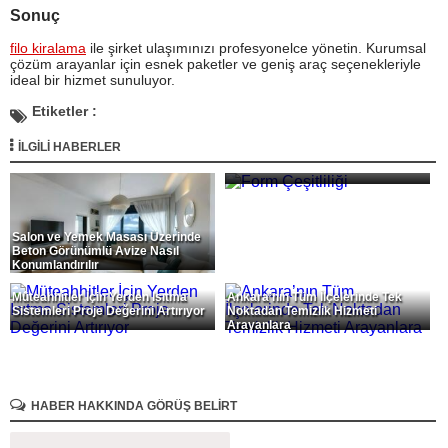
Sonuç
filo kiralama
ile şirket ulaşımınızı profesyonelce yönetin. Kurumsal
çözüm arayanlar için esnek paketler ve geniş araç seçenekleriyle
ideal bir hizmet sunuluyor.
Etiketler :
İLGİLİ HABERLER
Form Çeşitliliği
Salon ve Yemek Masası Üzerinde
Beton Görünümlü Avize Nasıl
Konumlandırılır
Müteahhitler İçin Yerden Isıtma
Ankara’nın Tüm İlçelerinde Tek
Sistemleri Proje Değerini Artırıyor
Noktadan Temizlik Hizmeti
Arayanlara
HABER HAKKINDA GÖRÜŞ BELİRT