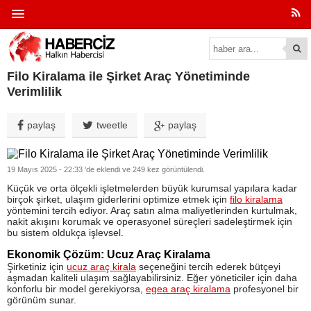
Filo Kiralama ile Şirket Araç Yönetiminde
Verimlilik
paylaş
tweetle
paylaş
19 Mayıs 2025 - 22:33 'de eklendi ve 249 kez görüntülendi.
Küçük ve orta ölçekli işletmelerden büyük kurumsal yapılara kadar
birçok şirket, ulaşım giderlerini optimize etmek için
filo kiralama
yöntemini tercih ediyor. Araç satın alma maliyetlerinden kurtulmak,
nakit akışını korumak ve operasyonel süreçleri sadeleştirmek için
bu sistem oldukça işlevsel.
Ekonomik Çözüm: Ucuz Araç Kiralama
Şirketiniz için
ucuz araç kirala
seçeneğini tercih ederek bütçeyi
aşmadan kaliteli ulaşım sağlayabilirsiniz. Eğer yöneticiler için daha
konforlu bir model gerekiyorsa,
egea araç kiralama
profesyonel bir
görünüm sunar.