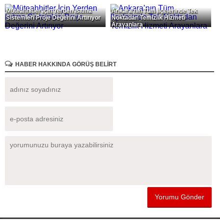
Müteahhitler İçin Yerden Isıtma
Ankara’nın Tüm İlçelerinde Tek
Sistemleri Proje Değerini Artırıyor
Noktadan Temizlik Hizmeti
Arayanlara
HABER HAKKINDA GÖRÜŞ BELİRT