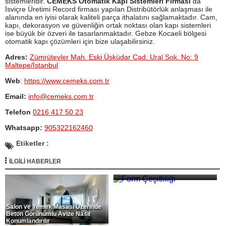
sistemleridir.
CEMEKS Otomatik Kapı Sistemleri Firması
da
İsviçre Üretimi Record firması yapılan Distribütörlük anlaşması ile
alanında en iyisi olarak kaliteli parça ithalatını sağlamaktadır. Cam,
kapı, dekorasyon ve güvenliğin ortak noktası olan kapı sistemleri
ise büyük bir özveri ile tasarlanmaktadır. Gebze Kocaeli bölgesi
otomatik kapı çözümleri için bize ulaşabilirsiniz.
Adres:
Zümrütevler Mah. Eski Üsküdar Cad. Ural Sok. No: 9
Maltepe/İstanbul
Web
:
https://www.cemeks.com.tr
Email:
info@cemeks.com.tr
Telefon
0216 417 50 23
Whatsapp:
905322162460
Etiketler :
İLGİLİ HABERLER
Form Çeşitliliği
Salon ve Yemek Masası Üzerinde
Beton Görünümlü Avize Nasıl
Konumlandırılır