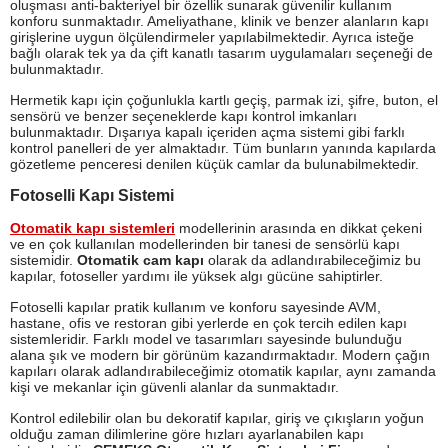
oluşması anti-bakteriyel bir özellik sunarak güvenilir kullanım
konforu sunmaktadır. Ameliyathane, klinik ve benzer alanların kapı
girişlerine uygun ölçülendirmeler yapılabilmektedir. Ayrıca isteğe
bağlı olarak tek ya da çift kanatlı tasarım uygulamaları seçeneği de
bulunmaktadır.
Hermetik kapı için çoğunlukla kartlı geçiş, parmak izi, şifre, buton, el
sensörü ve benzer seçeneklerde kapı kontrol imkanları
bulunmaktadır. Dışarıya kapalı içeriden açma sistemi gibi farklı
kontrol panelleri de yer almaktadır. Tüm bunların yanında kapılarda
gözetleme penceresi denilen küçük camlar da bulunabilmektedir.
Fotoselli Kapı Sistemi
Otomatik kapı sistemleri
modellerinin arasında en dikkat çekeni
ve en çok kullanılan modellerinden bir tanesi de sensörlü kapı
sistemidir.
Otomatik cam kapı
olarak da adlandırabileceğimiz bu
kapılar, fotoseller yardımı ile yüksek algı gücüne sahiptirler.
Fotoselli kapılar pratik kullanım ve konforu sayesinde AVM,
hastane, ofis ve restoran gibi yerlerde en çok tercih edilen kapı
sistemleridir. Farklı model ve tasarımları sayesinde bulunduğu
alana şık ve modern bir görünüm kazandırmaktadır. Modern çağın
kapıları olarak adlandırabileceğimiz otomatik kapılar, aynı zamanda
kişi ve mekanlar için güvenli alanlar da sunmaktadır.
Kontrol edilebilir olan bu dekoratif kapılar, giriş ve çıkışların yoğun
olduğu zaman dilimlerine göre hızları ayarlanabilen kapı