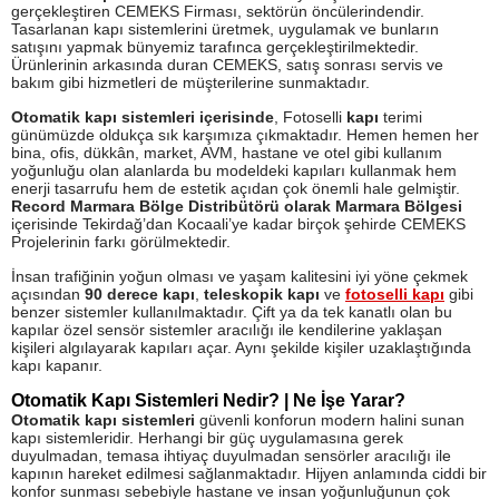
gerçekleştiren CEMEKS Firması, sektörün öncülerindendir.
Tasarlanan kapı sistemlerini üretmek, uygulamak ve bunların
satışını yapmak bünyemiz tarafınca gerçekleştirilmektedir.
Ürünlerinin arkasında duran CEMEKS, satış sonrası servis ve
bakım gibi hizmetleri de müşterilerine sunmaktadır.
Otomatik kapı sistemleri içerisinde
, Fotoselli
kapı
terimi
günümüzde oldukça sık karşımıza çıkmaktadır. Hemen hemen her
bina, ofis, dükkân, market, AVM, hastane ve otel gibi kullanım
yoğunluğu olan alanlarda bu modeldeki kapıları kullanmak hem
enerji tasarrufu hem de estetik açıdan çok önemli hale gelmiştir.
Record Marmara Bölge Distribütörü olarak Marmara Bölgesi
içerisinde Tekirdağ’dan Kocaali’ye kadar birçok şehirde CEMEKS
Projelerinin farkı görülmektedir.
İnsan trafiğinin yoğun olması ve yaşam kalitesini iyi yöne çekmek
açısından
90 derece kapı
,
teleskopik kapı
ve
fotoselli kapı
gibi
benzer sistemler kullanılmaktadır. Çift ya da tek kanatlı olan bu
kapılar özel sensör sistemler aracılığı ile kendilerine yaklaşan
kişileri algılayarak kapıları açar. Aynı şekilde kişiler uzaklaştığında
kapı kapanır.
Otomatik Kapı Sistemleri Nedir? | Ne İşe Yarar?
Otomatik kapı sistemleri
güvenli konforun modern halini sunan
kapı sistemleridir. Herhangi bir güç uygulamasına gerek
duyulmadan, temasa ihtiyaç duyulmadan sensörler aracılığı ile
kapının hareket edilmesi sağlanmaktadır. Hijyen anlamında ciddi bir
konfor sunması sebebiyle hastane ve insan yoğunluğunun çok