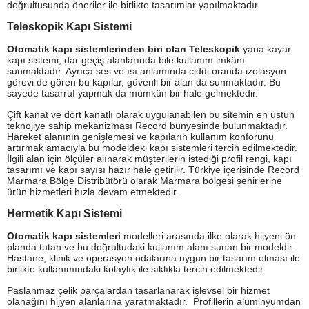
doğrultusunda öneriler ile birlikte tasarımlar yapılmaktadır.
Teleskopik Kapı Sistemi
Otomatik kapı sistemlerinden biri olan Teleskopik
yana kayar
kapı sistemi, dar geçiş alanlarında bile kullanım imkânı
sunmaktadır. Ayrıca ses ve ısı anlamında ciddi oranda izolasyon
görevi de gören bu kapılar, güvenli bir alan da sunmaktadır. Bu
sayede tasarruf yapmak da mümkün bir hale gelmektedir.
Çift kanat ve dört kanatlı olarak uygulanabilen bu sitemin en üstün
teknojiye sahip mekanizması Record bünyesinde bulunmaktadır.
Hareket alanının genişlemesi ve kapıların kullanım konforunu
artırmak amacıyla bu modeldeki kapı sistemleri tercih edilmektedir.
İlgili alan için ölçüler alınarak müşterilerin istediği profil rengi, kapı
tasarımı ve kapı sayısı hazır hale getirilir. Türkiye içerisinde Record
Marmara Bölge Distribütörü olarak Marmara bölgesi şehirlerine
ürün hizmetleri hızla devam etmektedir.
Hermetik Kapı Sistemi
Otomatik kapı sistemleri
modelleri arasında ilke olarak hijyeni ön
planda tutan ve bu doğrultudaki kullanım alanı sunan bir modeldir.
Hastane, klinik ve operasyon odalarına uygun bir tasarım olması ile
birlikte kullanımındaki kolaylık ile sıklıkla tercih edilmektedir.
Paslanmaz çelik parçalardan tasarlanarak işlevsel bir hizmet
olanağını hijyen alanlarına yaratmaktadır. Profillerin alüminyumdan