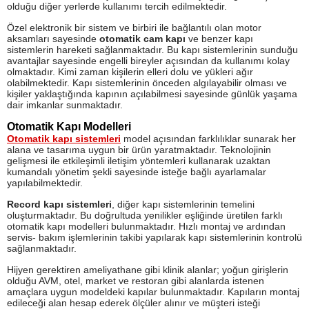
olduğu diğer yerlerde kullanımı tercih edilmektedir.
Özel elektronik bir sistem ve birbiri ile bağlantılı olan motor
aksamları sayesinde
otomatik cam kapı
ve benzer kapı
sistemlerin hareketi sağlanmaktadır. Bu kapı sistemlerinin sunduğu
avantajlar sayesinde engelli bireyler açısından da kullanımı kolay
olmaktadır. Kimi zaman kişilerin elleri dolu ve yükleri ağır
olabilmektedir. Kapı sistemlerinin önceden algılayabilir olması ve
kişiler yaklaştığında kapının açılabilmesi sayesinde günlük yaşama
dair imkanlar sunmaktadır.
Otomatik Kapı Modelleri
Otomatik kapı sistemleri
model açısından farklılıklar sunarak her
alana ve tasarıma uygun bir ürün yaratmaktadır. Teknolojinin
gelişmesi ile etkileşimli iletişim yöntemleri kullanarak uzaktan
kumandalı yönetim şekli sayesinde isteğe bağlı ayarlamalar
yapılabilmektedir.
Record kapı sistemleri
, diğer kapı sistemlerinin temelini
oluşturmaktadır. Bu doğrultuda yenilikler eşliğinde üretilen farklı
otomatik kapı modelleri bulunmaktadır. Hızlı montaj ve ardından
servis- bakım işlemlerinin takibi yapılarak kapı sistemlerinin kontrolü
sağlanmaktadır.
Hijyen gerektiren ameliyathane gibi klinik alanlar; yoğun girişlerin
olduğu AVM, otel, market ve restoran gibi alanlarda istenen
amaçlara uygun modeldeki kapılar bulunmaktadır. Kapıların montaj
edileceği alan hesap ederek ölçüler alınır ve müşteri isteği