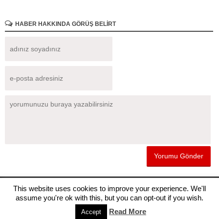
HABER HAKKINDA GÖRÜŞ BELİRT
Sitemizde yayınlanan haberlerin telif hakları gazete ve haber kaynaklarına
This website uses cookies to improve your experience. We'll
aittir, haberleri kopyalamayınız.
assume you're ok with this, but you can opt-out if you wish.
Read More
Accept
MASAÜSTÜ GÖRÜNÜM
KÜNYE
BİZE ULAŞIN