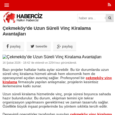
Çekmeköy’de Uzun Süreli Vinç Kiralama
Avantajları
paylaş
tweetle
paylaş
16 Şubat 2026 - 18:42 'de eklendi ve 2254 kez görüntülendi.
Bazı projeler haftalar hatta aylar sürebilir. Bu tür durumlarda uzun
süreli vinç kiralama hizmeti almak hem ekonomik hem de
operasyonel açıdan avantaj sağlar. Profesyonel bir
çekmeköy vinç
kiralama
firmasıyla yapılan anlaşmalar, projelerin kesintisiz
ilerlemesine katkı sunar.
Uzun süreli kiralama hizmetinde vinç, proje süresi boyunca sahada
hazır bulundurulur. Bu durum, ekipman temini için tekrar
organizasyon yapılmasını gerektirmez ve zaman tasarrufu sağlar.
Özellikle büyük inşaat projelerinde bu yöntem sıklıkla tercih edilir.
Deneyimli operatörler tarafından sunulan
çekmeköy vinç kiralama