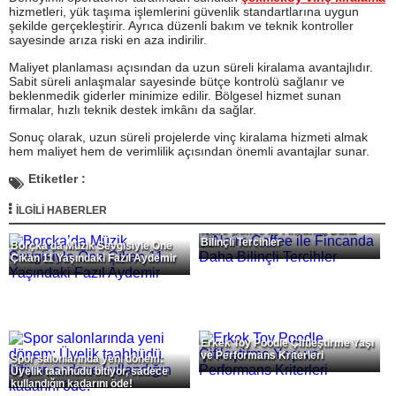
hizmetleri, yük taşıma işlemlerini güvenlik standartlarına uygun
şekilde gerçekleştirir. Ayrıca düzenli bakım ve teknik kontroller
sayesinde arıza riski en aza indirilir.
Maliyet planlaması açısından da uzun süreli kiralama avantajlıdır.
Sabit süreli anlaşmalar sayesinde bütçe kontrolü sağlanır ve
beklenmedik giderler minimize edilir. Bölgesel hizmet sunan
firmalar, hızlı teknik destek imkânı da sağlar.
Sonuç olarak, uzun süreli projelerde vinç kiralama hizmeti almak
hem maliyet hem de verimlilik açısından önemli avantajlar sunar.
Etiketler :
İLGİLİ HABERLER
Noire Coffee ile Fincanda Daha
Bilinçli Tercihler
Borçka’da Müzik Sevgisiyle Öne
Çıkan 11 Yaşındaki Fazıl Aydemir
Erkek Toy Poodle Çiftleştirme Yaşı
ve Performans Kriterleri
Spor salonlarında yeni dönem:
Üyelik taahhüdü bitiyor, sadece
kullandığın kadarını öde!