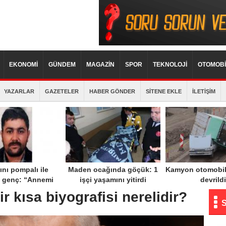
EKONOMİ
GÜNDEM
MAGAZİN
SPOR
TEKNOLOJİ
OTOMOBİ
YAZARLAR
GAZETELER
HABER GÖNDER
SİTENE EKLE
İLETİŞİM
nı pompalı ile
Maden ocağında göçük: 1
Kamyon otomobil
 genç: “Annemi
işçi yaşamını yitirdi
devrildi
kti, can havliyle
ir kısa biyografisi nerelidir?
eket ettim”