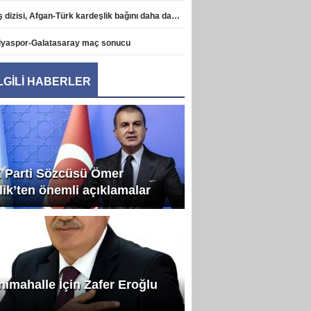
Diriliş dizisi, Afgan-Türk kardeşlik bağını daha da pekiştirdi haberi
lyaspor-Galatasaray maç sonucu
İLGİLİ HABERLER
 Parti Sözcüsü Ömer
lik’ten önemli açıklamalar
nimahalle İçin Zafer Eroğlu