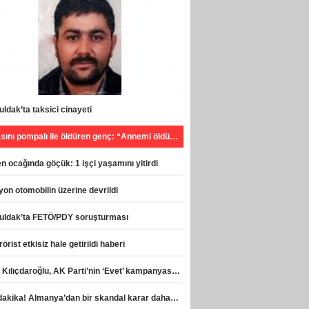
ldak’ta taksici cinayeti
Babasını pompalı ile öldüren genç: “Annemi öldürecekti, can havliyle hareket ettim”
 ocağında göçük: 1 işçi yaşamını yitirdi
on otomobilin üzerine devrildi
uldak’ta FETÖ/PDY soruşturması
rörist etkisiz hale getirildi haberi
Celal Kılıçdaroğlu, AK Parti’nin ‘Evet’ kampanyasına destek verdi haberi
Son dakika! Almanya’dan bir skandal karar daha! haberi