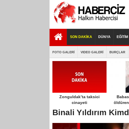
istanbul
porno
porno
escort
izle
indir
SON DAKİKA
DÜNYA
EĞİTİM
FOTO GALERİ
VIDEO GALERİ
BURÇLAR
Zonguldak’ta taksici
Babası
cinayeti
öldüren
öldürece
Binali Yıldırım Kimd
har