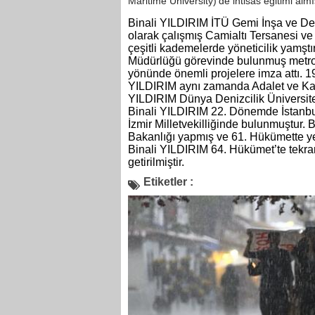
Maritime University)’de ihtisas eğitimi almış
Binali YILDIRIM İTÜ Gemi İnşa ve Deni
olarak çalışmış Camialtı Tersanesi 
çeşitli kademelerde yöneticilik yamştı
Müdürlüğü görevinde bulunmuş metropo
yönünde önemli projelere imza attı. 1
YILDIRIM aynı zamanda Adalet ve Kalk
YILDIRIM Dünya Denizcilik Üniversite
Binali YILDIRIM 22. Dönemde İstanbu
İzmir Milletvekilliğinde bulunmuştur.
Bakanlığı yapmış ve 61. Hükümette y
Binali YILDIRIM 64. Hükümet’te tekra
getirilmiştir.
Etiketler :