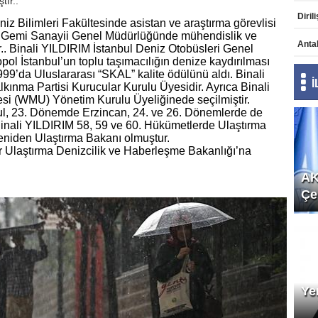
tır..
z Bilimleri Fakültesinde asistan ve araştırma görevlisi
ve Gemi Sanayii Genel Müdürlüğünde mühendislik ve
Anta
r.. Binali YILDIRIM İstanbul Deniz Otobüsleri Genel
l İstanbul’un toplu taşımacılığın denize kaydırılması
999’da Uluslararası “SKAL” kalite ödülünü aldı. Binali
ınma Partisi Kurucular Kurulu Üyesidir. Ayrıca Binali
si (WMU) Yönetim Kurulu Üyeliğinede seçilmiştir.
l, 23. Dönemde Erzincan, 24. ve 26. Dönemlerde de
 Binali YILDIRIM 58, 59 ve 60. Hükümetlerde Ulaştırma
eniden Ulaştırma Bakanı olmuştur.
r Ulaştırma Denizcilik ve Haberleşme Bakanlığı’na
AK
Çe
Ye