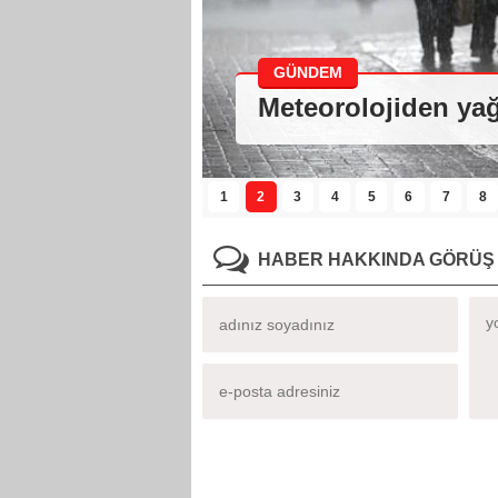
GÜNDEM
Meteorolojiden yağ
1
2
3
4
5
6
7
8
HABER HAKKINDA GÖRÜŞ 