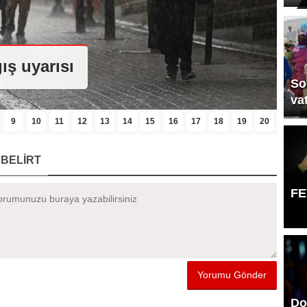
ış uyarısı
So
va
9
10
11
12
13
14
15
16
17
18
19
20
BELİRT
FE
Do