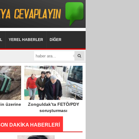
L
YEREL HABERLER
DİĞER
in üzerine
Zonguldak’ta FETÖ/PDY
soruşturması
SON DAKİKA HABERLERİ