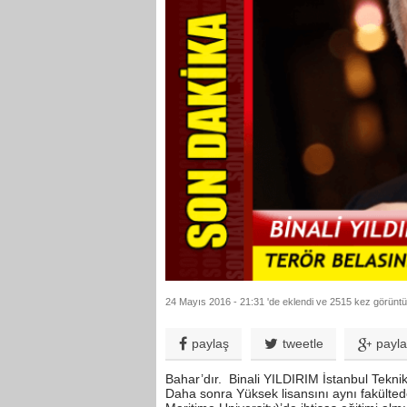
24 Mayıs 2016 - 21:31 'de eklendi ve 2515 kez görüntü
paylaş
tweetle
payl
Bahar’dır. Binali YILDIRIM İstanbul Teknik 
Daha sonra Yüksek lisansını aynı fakülte