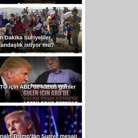
n Dakika Suriyeliler
tandaşlık istiyor mu?
TÖ için ABD’de kabus günler
nald Trump’tan Suriye mesajı