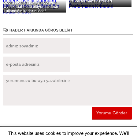
ve Performans Kriterleri
Spor salonlarında yeni dönem:
Üyelik taahhüdü bitiyor, sadece
kullandığın kadarını öde!
HABER HAKKINDA GÖRÜŞ BELİRT
Sitemizde yayınlanan haberlerin telif hakları gazete ve haber kaynaklarına
This website uses cookies to improve your experience. We'll
aittir, haberleri kopyalamayınız.