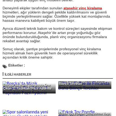
analizi yaparak uygun vinç modelini belirler.
Deneyimli ekipler tarafından sunulan
ataşehir vinç kiralama
hizmetleri, ağır yüklerin dengeli şekilde kaldırılmasını ve güvenli
biçimde yerleştirilmesini sağlar. Özellikle yüksek kat montajlarında
hassas manevra kabiliyeti büyük önem taşır.
Ayrıca düzenli teknik bakım ve kontrol süreçleri sayesinde ekipman
performansı korunur. Ataşehir’de artan proje yoğunluğu göz
önünde bulundurulduğunda, planlı vinç organizasyonu firmalara
rekabet avantajı sağlar.
Sonuç olarak, şantiye projelerinde profesyonel vinç kiralama
hizmeti almak hem güvenlik hem de operasyonel süreklilik
açısından kritik öneme sahiptir.
Etiketler :
İLGİLİ HABERLER
Noire Coffee ile Fincanda Daha
Bilinçli Tercihler
Borçka’da Müzik Sevgisiyle Öne
Çıkan 11 Yaşındaki Fazıl Aydemir
Erkek Toy Poodle Çiftleştirme Yaşı