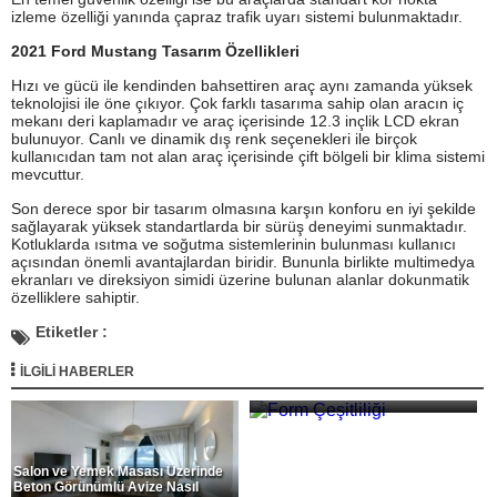
izleme özelliği yanında çapraz trafik uyarı sistemi bulunmaktadır.
2021 Ford Mustang Tasarım Özellikleri
Hızı ve gücü ile kendinden bahsettiren araç aynı zamanda yüksek
teknolojisi ile öne çıkıyor. Çok farklı tasarıma sahip olan aracın iç
mekanı deri kaplamadır ve araç içerisinde 12.3 inçlik LCD ekran
bulunuyor. Canlı ve dinamik dış renk seçenekleri ile birçok
kullanıcıdan tam not alan araç içerisinde çift bölgeli bir klima sistemi
mevcuttur.
Son derece spor bir tasarım olmasına karşın konforu en iyi şekilde
sağlayarak yüksek standartlarda bir sürüş deneyimi sunmaktadır.
Kotluklarda ısıtma ve soğutma sistemlerinin bulunması kullanıcı
açısından önemli avantajlardan biridir. Bununla birlikte multimedya
ekranları ve direksiyon simidi üzerine bulunan alanlar dokunmatik
özelliklere sahiptir.
Etiketler :
İLGİLİ HABERLER
Form Çeşitliliği
Salon ve Yemek Masası Üzerinde
Beton Görünümlü Avize Nasıl