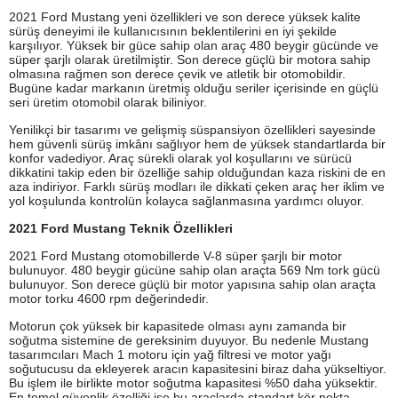
2021 Ford Mustang yeni özellikleri ve son derece yüksek kalite
sürüş deneyimi ile kullanıcısının beklentilerini en iyi şekilde
karşılıyor. Yüksek bir güce sahip olan araç 480 beygir gücünde ve
süper şarjlı olarak üretilmiştir. Son derece güçlü bir motora sahip
olmasına rağmen son derece çevik ve atletik bir otomobildir.
Bugüne kadar markanın üretmiş olduğu seriler içerisinde en güçlü
seri üretim otomobil olarak biliniyor.
Yenilikçi bir tasarımı ve gelişmiş süspansiyon özellikleri sayesinde
hem güvenli sürüş imkânı sağlıyor hem de yüksek standartlarda bir
konfor vadediyor. Araç sürekli olarak yol koşullarını ve sürücü
dikkatini takip eden bir özelliğe sahip olduğundan kaza riskini de en
aza indiriyor. Farklı sürüş modları ile dikkati çeken araç her iklim ve
yol koşulunda kontrolün kolayca sağlanmasına yardımcı oluyor.
2021 Ford Mustang Teknik Özellikleri
2021 Ford Mustang otomobillerde V-8 süper şarjlı bir motor
bulunuyor. 480 beygir gücüne sahip olan araçta 569 Nm tork gücü
bulunuyor. Son derece güçlü bir motor yapısına sahip olan araçta
motor torku 4600 rpm değerindedir.
Motorun çok yüksek bir kapasitede olması aynı zamanda bir
soğutma sistemine de gereksinim duyuyor. Bu nedenle Mustang
tasarımcıları Mach 1 motoru için yağ filtresi ve motor yağı
soğutucusu da ekleyerek aracın kapasitesini biraz daha yükseltiyor.
Bu işlem ile birlikte motor soğutma kapasitesi %50 daha yüksektir.
En temel güvenlik özelliği ise bu araçlarda standart kör nokta