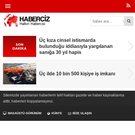
Üç kıza cinsel istismarda
bulunduğu iddiasıyla yargılanan
sanığa 30 yıl hapis
Üç ilde 10 bin 500 kişiye iş imkanı
Sitemizde yayınlanan haberlerin telif hakları gazete ve haber kaynaklarına
aittir, haberleri kopyalamayınız.
MASAÜSTÜ GÖRÜNÜM
KÜNYE
BİZE ULAŞIN