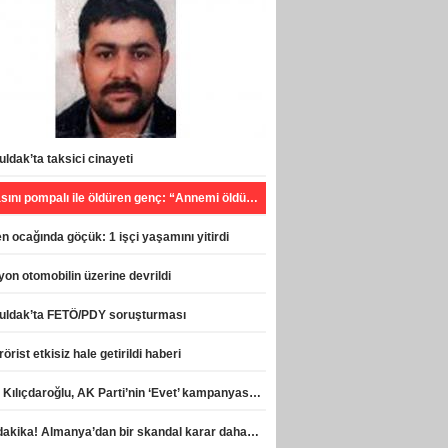
ldak’ta taksici cinayeti
Babasını pompalı ile öldüren genç: “Annemi öldürecekti, can havliyle hareket ettim”
 ocağında göçük: 1 işçi yaşamını yitirdi
on otomobilin üzerine devrildi
uldak’ta FETÖ/PDY soruşturması
rörist etkisiz hale getirildi haberi
Celal Kılıçdaroğlu, AK Parti’nin ‘Evet’ kampanyasına destek verdi haberi
Son dakika! Almanya’dan bir skandal karar daha! haberi