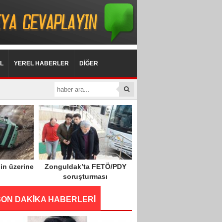
L
YEREL HABERLER
DİĞER
in üzerine
Zonguldak’ta FETÖ/PDY
soruşturması
SON DAKİKA HABERLERİ