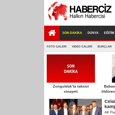
istanbul
porno
porno
escort
izle
indir
SON DAKİKA
DÜNYA
EĞİTİM
FOTO GALERİ
VIDEO GALERİ
BURÇLAR
Zonguldak’ta taksici
Babası
cinayeti
öldüren
öldürece
Celal
har
kamp
AK Par