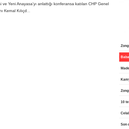
i ve Yeni Anayasa’yı anlattığı konferansa katılan CHP Genel
ı Kemal Kılıçd...
Zongu
Maden
Kamy
Zong
10 te