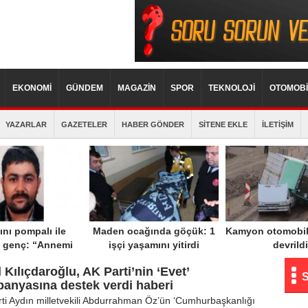
EKONOMİ
GÜNDEM
MAGAZİN
SPOR
TEKNOLOJİ
OTOMOBİ
YAZARLAR
GAZETELER
HABER GÖNDER
SİTENE EKLE
İLETİŞİM
nı pompalı ile
Maden ocağında göçük: 1
Kamyon otomobil
 genç: “Annemi
işçi yaşamını yitirdi
devrildi
kti, can havliyle
 Kılıçdaroğlu, AK Parti’nin ‘Evet’
eket ettim”
anyasına destek verdi haberi
ti Aydın milletvekili Abdurrahman Öz’ün ‘Cumhurbaşkanlığı