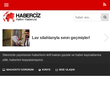
Lav silahlarıyla sınırı geçmişler!
Sitemizde yayınlanan haberlerin telif hakları gazete ve haber kaynaklarına
aittir, haberleri kopyalamayınız.
MASAÜSTÜ GÖRÜNÜM
KÜNYE
BİZE ULAŞIN