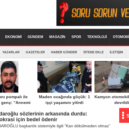
EKONOMİ
GÜNDEM
MAGAZİN
SPOR
TEKNOLOJİ
OTOMOBİ
YAZARLAR
GAZETELER
HABER GÖNDER
SİTENE EKLE
İLETİŞİM
nı pompalı ile
Maden ocağında göçük: 1
Kamyon otomobil
 genç: “Annemi
işçi yaşamını yitirdi
devrildi
kti, can havliyle
çdaroğlu sözlerinin arkasında durdu:
eket ettim”
krasi için bedel ödenir
AROĞLU başkanlık sistemiyle ilgili “Kan dökülmeden olmaz”