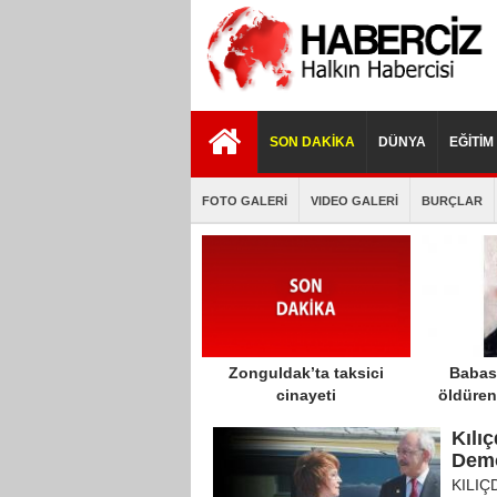
istanbul
porno
porno
escort
izle
indir
SON DAKİKA
DÜNYA
EĞİTİM
FOTO GALERİ
VIDEO GALERİ
BURÇLAR
Zonguldak’ta taksici
Babası
cinayeti
öldüren
öldürece
Kılı
har
Demo
KILIÇD