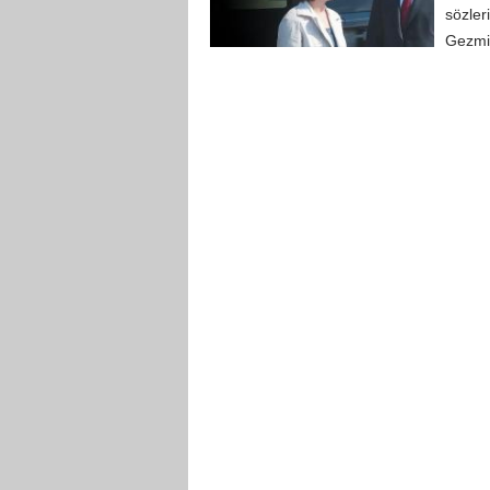
sözler
Gezmiş