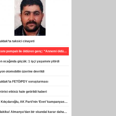
ldak’ta taksici cinayeti
Babasını pompalı ile öldüren genç: “Annemi öldürecekti, can havliyle hareket ettim”
 ocağında göçük: 1 işçi yaşamını yitirdi
on otomobilin üzerine devrildi
uldak’ta FETÖ/PDY soruşturması
rörist etkisiz hale getirildi haberi
Celal Kılıçdaroğlu, AK Parti’nin ‘Evet’ kampanyasına destek verdi haberi
Son dakika! Almanya’dan bir skandal karar daha! haberi