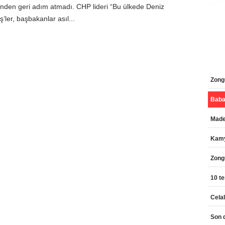
inden geri adım atmadı. CHP lideri “Bu ülkede Deniz
’ler, başbakanlar asıl...
Zongu
Maden
Kamy
Zong
10 te