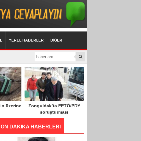
L
YEREL HABERLER
DİĞER
in üzerine
Zonguldak’ta FETÖ/PDY
soruşturması
SON DAKİKA HABERLERİ