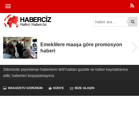
Emeklilere maaşa göre promosyon
haberi
Sitemizde yayınlanan haberlerin telif hakları gazete ve haber kaynaklarına
aittir, haberleri kopyalamayınız.
MASAÜSTÜ GÖRÜNÜM
KÜNYE
BİZE ULAŞIN