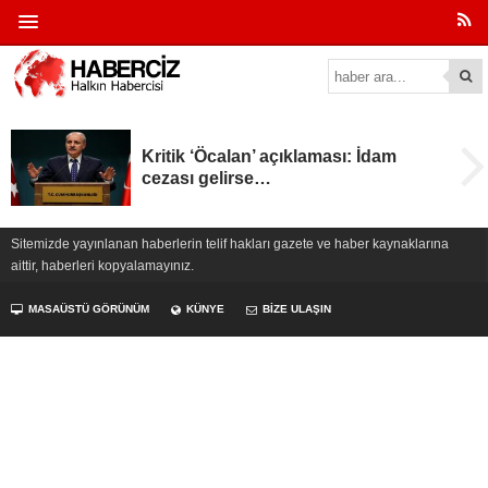
Kritik ‘Öcalan’ açıklaması: İdam
cezası gelirse…
Sitemizde yayınlanan haberlerin telif hakları gazete ve haber kaynaklarına
aittir, haberleri kopyalamayınız.
MASAÜSTÜ GÖRÜNÜM
KÜNYE
BİZE ULAŞIN