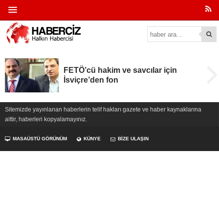
FETÖ’cü hakim ve savcılar için
İsviçre’den fon
Sitemizde yayınlanan haberlerin telif hakları gazete ve haber kaynaklarına
aittir, haberleri kopyalamayınız.
MASAÜSTÜ GÖRÜNÜM
KÜNYE
BİZE ULAŞIN